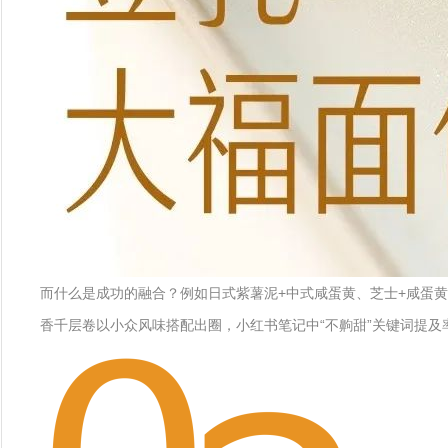
而什么是成功的融合？例如日式紫薯泥+中式咸蛋黄、芝士+咸蛋黄
香千层卷以小众风味搭配出圈，小红书笔记中“不齁甜”关键词提及