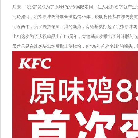
后来，“吮指”就成为了原味鸡的专属限定词，让人看到名字就产
无论如何，吮指原味鸡能够全球热销85年，说明肯德基在炸鸡赛
而近两年，为了挽救销量下滑的颓势，肯德基就打起了吮指原味鸡
比如这次为了庆祝单品上市85周年，肯德基首次推出了辣味版的吮指
虽然只是在炸鸡块出炉后撒上辣椒粉，但“85年首次变辣”的噱头