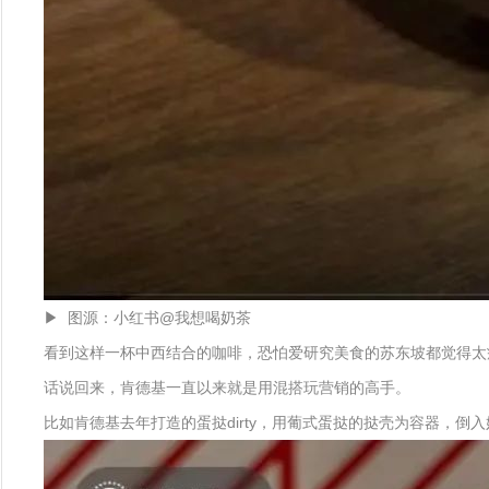
▶ 图源：小红书@我想喝奶茶
看到这样一杯中西结合的咖啡，恐怕爱研究美食的苏东坡都觉得太
话说回来，肯德基一直以来就是用混搭玩营销的高手。
比如肯德基去年打造的蛋挞dirty，用葡式蛋挞的挞壳为容器，倒入