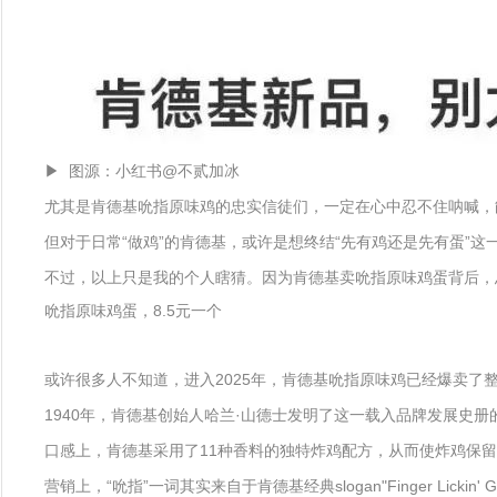
▶ 图源：小红书@不贰加冰
尤其是肯德基吮指原味鸡的忠实信徒们，一定在心中忍不住呐喊，
但对于日常“做鸡”的肯德基，或许是想终结“先有鸡还是先有蛋”
不过，以上只是我的个人瞎猜。因为肯德基卖吮指原味鸡蛋背后，
吮指原味鸡蛋，8.5元一个
或许很多人不知道，进入2025年，肯德基吮指原味鸡已经爆卖了整
1940年，肯德基创始人‌哈兰·山德士发明了这一载入品牌发展史
口感上，肯德基采用了11种香料的独特炸鸡配方，从而使炸鸡保留
营销上，“吮指”一词其实来自于肯德基经典slogan"Finger Li