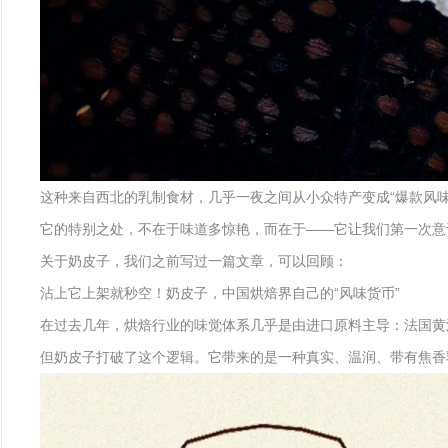
这种来自西北的乳制食材，几乎一夜之间从小众特产变成“爆款风味
它的特别之处，不在于味道多惊艳，而在于——它让我们第一次意
关于奶皮子，我们之前写过一篇文章，可以回顾：
沾上它上架就秒空！奶皮子，中国烘焙界自己的“风味货币”
在过去几年，烘焙行业的味觉体系几乎是由进口原料主导：法国黄油
但奶皮子打破了这个逻辑。它带来的是一种真实、温润、带有焦香