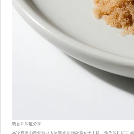
调香师深度分享
本次直播由凯爱瑞亚太区调香师刘舒晨女士主讲。作为深耕可可风