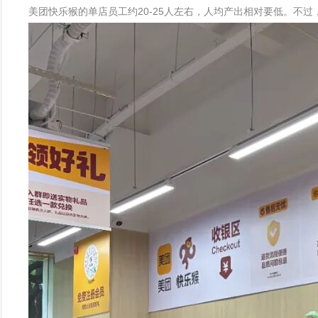
美团快乐猴的单店员工约20-25人左右，人均产出相对要低。不