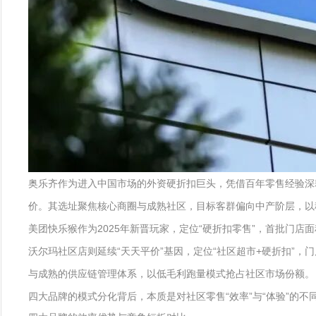
奥乐齐作为进入中国市场的外资硬折扣巨头，凭借百年零售经验深耕华
价。其选址聚焦核心商圈与成熟社区，目标客群偏向中产阶层，以
美团快乐猴作为2025年新晋玩家，定位“硬折扣零售”，首批门店面
沃尔玛社区店则延续“天天平价”基因，定位“社区超市+硬折扣”，
与成熟的供应链管理体系，以低毛利跑量模式抢占社区市场份额。
四大品牌的模式分化背后，本质是对社区零售“效率”与“体验”的