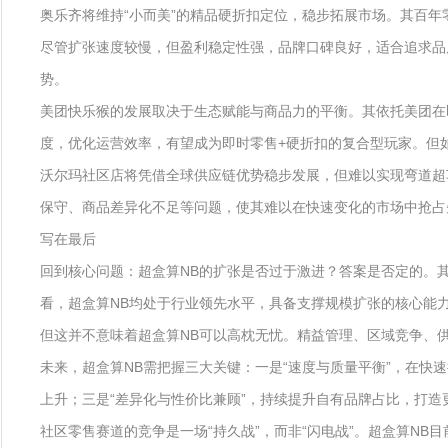
奥乐齐将维持“小而美”的精品硬折扣定位，稳步拓展市场。其百年
尽管扩张速度较慢，但盈利稳定性强，品牌口碑良好，适合追求品
势。
美团快乐猴的发展取决于生态赋能与商品力的平衡。其依托美团在
度，优化运营效率，有望成为即时零售+硬折扣的复合型玩家。但
沃尔玛社区店将凭借全球供应链优势稳步发展，但难以实现弯道超
保守、商品差异化不足等问题，使其难以在快速变化的市场中抢占
写在最后
回到核心问题：超盒算NB的扩张是否过于激进？答案是否定的。
看，超盒算NB均处于行业领先水平，具备支撑规模扩张的核心能
但这并不意味着超盒算NB可以高枕无忧。精益管理、区域竞争、
未来，超盒算NB需把握三大关键：一是“速度与质量平衡”，在快
上升；三是“差异化与性价比兼顾”，持续提升自有品牌占比，打
社区零售赛道的竞争是一场“持久战”，而非“闪电战”。超盒算N