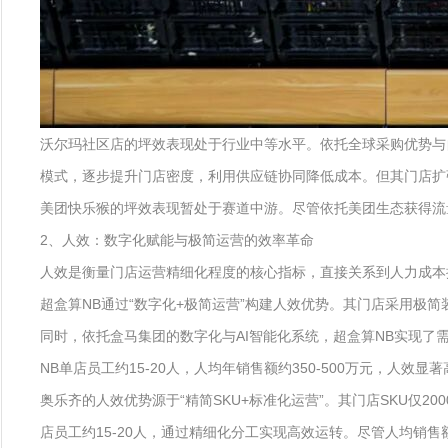
沃尔玛社区店的坪效表现处于行业中等水平。依托全球采购优势与自
模式，逐步提升门店密度，利用供应链协同降低成本。但其门店扩
美团快乐猴的坪效表现暂处于赛道中游。尽管依托美团生态获得流
2、人效：数字化赋能与极简运营的效率革命
人效是衡量门店运营精细化程度的核心指标，直接关系到人力成本控
超盒算NB通过“数字化+极简运营”构建人效优势。其门店采用
同时，依托盒马集团的数字化与AI智能化系统，超盒算NB实现
NB单店员工约15-20人，人均年销售额约350-500万元，人效显
奥乐齐的人效优势源于“精简SKU+标准化运营”。其门店SKU仅
店员工约15-20人，通过精细化分工实现高效运转。尽管人均销