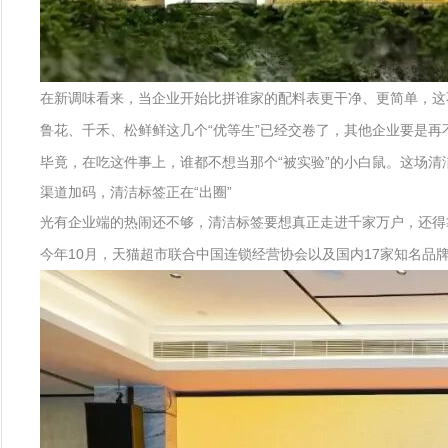
在新调味看来，当企业开始比拼谁家的配料表更干净、更简单，这
鲁花、千禾、松鲜鲜这几个“优等生”已经交卷了，其他企业要是
毕竟，在吃这件事上，谁都不想当那个“被实验”的小白鼠。这场清
渠道加码，清洁标签正在“出圈”
光有企业端的热闹还不够，清洁标签要想真正走进千家万户，还得
今年10月，天猫超市联合中国连锁经营协会以及国内17家知名