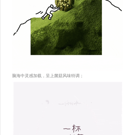
脑海中灵感加载，呈上菌菇风味特调；