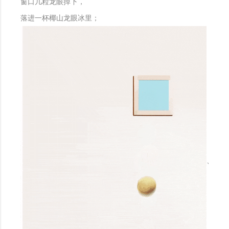
窗口几粒龙眼掉下，
落进一杯椰山龙眼冰里；
、