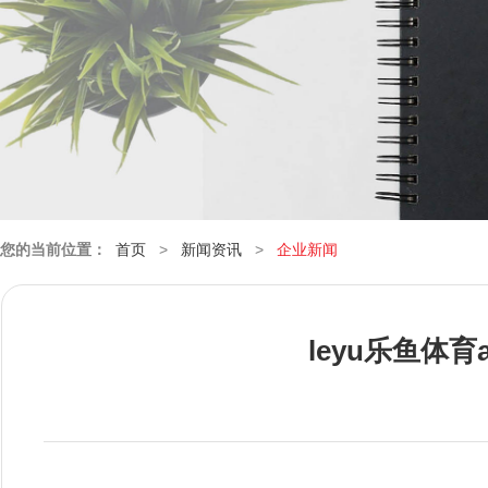
您的当前位置：
首页
>
新闻资讯
>
企业新闻
leyu乐鱼体