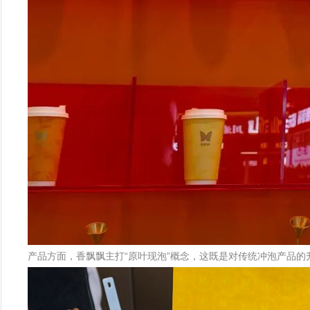
产品方面，香飘飘主打“原叶现泡”概念，这既是对传统冲泡产品