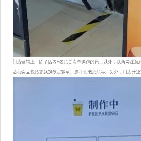
门店营销上，除了店内5名负责点单操作的员工以外，联商网注意到
活动奖品包括香飘飘限定徽章、原叶现泡茶底等。另外，门店开业