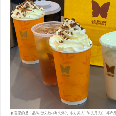
有意思的是，品牌把线上内测火爆的“东方美人”“陈皮月光白”等