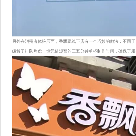
另外在消费者体验层面，香飘飘线下店有一个巧妙的做法：不同于
缓解了排队焦虑，也凭借短暂的三五分钟单杯制作时间，确保了服