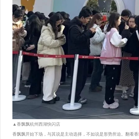
▲香飘飘杭州西湖快闪店
香飘飘开始下场，与其说是主动选择，不如说是形势所迫。翻看香飘飘2