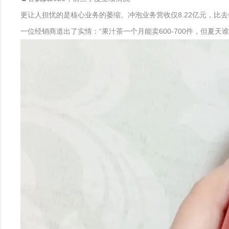
更让人担忧的是核心业务的萎缩。冲泡业务营收仅8.22亿元，比去
一位经销商道出了实情：“果汁茶一个月能卖600-700件，但夏