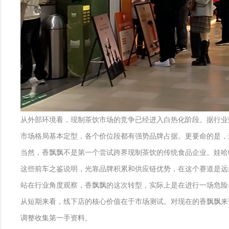
从外部环境看，现制茶饮市场的竞争已经进入白热化阶段。据行业数据
市场格局基本定型，各个价位段都有强势品牌占据。更要命的是，
当然，香飘飘不是第一个尝试跨界现制茶饮的传统食品企业。娃哈哈
这些前车之鉴说明，光靠品牌积累和供应链优势，在这个赛道是远
站在行业角度观察，香飘飘的这次转型，实际上是在进行一场危险
从短期来看，线下店的核心价值在于市场测试。对现在的香飘飘来
调整收集第一手资料。