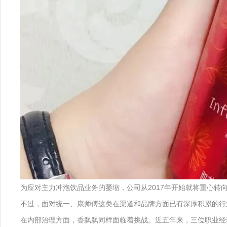
为应对主力冲泡饮品业务的萎缩，公司从2017年开始就将重心转向
不过，面对统一、康师傅这类在渠道和品牌方面已有深厚积累的行
在内部治理方面，香飘飘同样面临着挑战。近五年来，三位职业经理