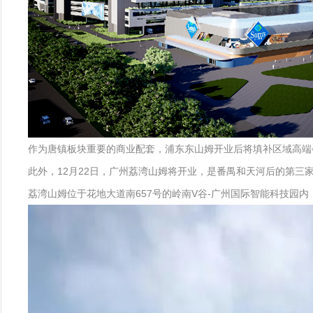
作为唐镇板块重要的商业配套，浦东东山姆开业后将填补区域高端
此外，12月22日，广州荔湾山姆将开业，是番禺和天河后的第三
荔湾山姆位于花地大道南657号的岭南V谷-广州国际智能科技园内