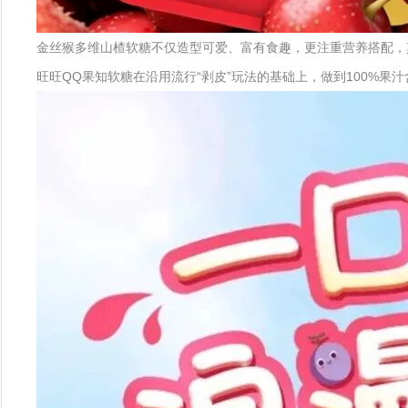
金丝猴多维山楂软糖不仅造型可爱、富有食趣，更注重营养搭配，
旺旺QQ果知软糖在沿用流行“剥皮”玩法的基础上，做到100%