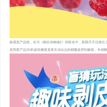
纵观其产品线，在与《疯狂动物城2》的联名中，新期天不仅推出了
其明星产品3D剥皮软糖更是将互动玩法的精髓发挥到极致，年销数