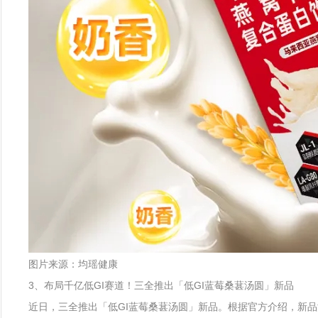
图片来源：均瑶健康
3、布局千亿低GI赛道！三全推出「低GI蓝莓桑葚汤圆」新品
近日，三全推出「低GI蓝莓桑葚汤圆」新品。根据官方介绍，新品添