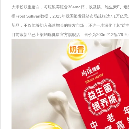
大米粉双重蛋白，每瓶银养瓶含364mg钙，以及镁、维生素E、
据Frost Sullivan数据，2023年我国银发经济市场规模达
新品，不仅能够切入高速增长的银发市场，还进一步深化了其“益生
目前该新品已上架均瑶健康官方旗舰店，售价为200ml*12瓶/79.9