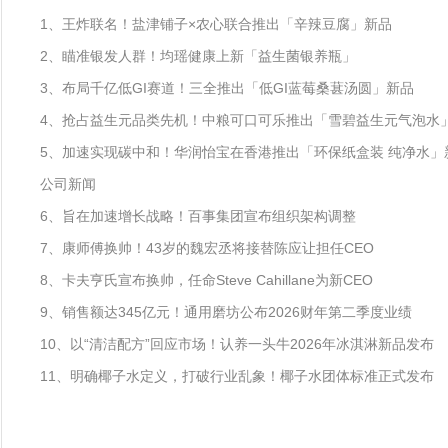
1、王炸联名！盐津铺子×农心联合推出「辛辣豆腐」新品
2、瞄准银发人群！均瑶健康上新「益生菌银养瓶」
3、布局千亿低GI赛道！三全推出「低GI蓝莓桑葚汤圆」新品
4、抢占益生元品类先机！中粮可口可乐推出「雪碧益生元气泡水
5、加速实现碳中和！华润怡宝在香港推出「环保纸盒装 纯净水」
公司新闻
6、旨在加速增长战略！百事集团宣布组织架构调整
7、康师傅换帅！43岁的魏宏丞将接替陈应让担任CEO
8、卡夫亨氏宣布换帅，任命Steve Cahillane为新CEO
9、销售额达345亿元！通用磨坊公布2026财年第二季度业绩
10、以“清洁配方”回应市场！认养一头牛2026年冰淇淋新品发布
11、明确椰子水定义，打破行业乱象！椰子水团体标准正式发布