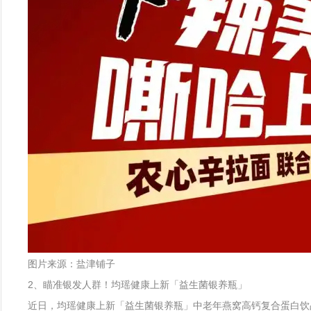
图片来源：盐津铺子
2、瞄准银发人群！均瑶健康上新「益生菌银养瓶」
近日，均瑶健康上新「益生菌银养瓶」中老年燕窝高钙复合蛋白饮品。