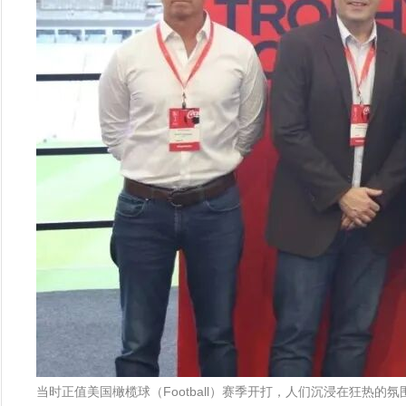
当时正值美国橄榄球（Football）赛季开打，人们沉浸在狂热