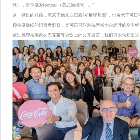
球），而你偏爱football（美式橄榄球）。”
这一轻松的对话，流露了他来自巴西的“足球基因”，也展示了可口可乐的
颗粒度极细的消费者洞察，是可口可乐对抗新兴小众品牌的杀手锏
通过梳理柏瑞凯在巴克莱等会议上的公开发言，我们可以勾勒出这