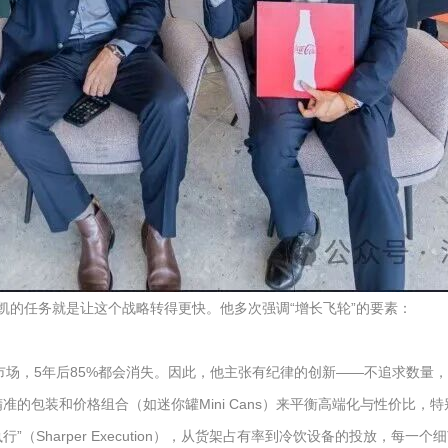
瑞凯的任务就是让这个战略转得更快。他多次强调“增长飞轮”的要素：
场，5年后85%都会消失。因此，他主张有纪律的创新——不追求数量，而
的包装和价格组合（如迷你罐Mini Cans）来平衡高端化与性价比，
Sharper Execution），从货架占有率到冷饮设备的投放，每一个