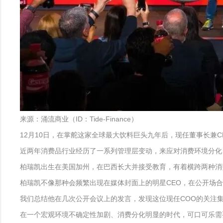
来源：涌流商业（ID：Tide-Finance）
12月10日，在掌舵这家全球最大饮料巨头九年后，现任董事长兼CEO詹
近两年消费品行业经历了一系列管理层变动，来应对消费环境分化
柏瑞凯出生在美国加州，在巴西长大并接受教育，有着横跨两种消费
柏瑞凯不像那种会频繁出现在媒体封面上的明星CEO，在公开场
我们总结他在几次公开会议上的发言，发现这位现任COO的关注
在一个宏观环境不确定性加剧、消费分化明显的时代，可口可乐需