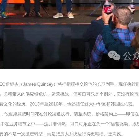
鲲杰（James Quincey）将把指挥棒交给他的长期副手、现任执行副总裁
、关税带来的供应链危机、运营挑战，但可口可乐是个例外，它没有给市
文化的经历。2013年至2016年，他还担任过大中华区和韩国区总裁。
合，他更愿意把时间花在讨论渠道执行、装瓶系统、价格架构上——即便在
集中在业务细节之中——这并非偶然，可口可乐正在为一个“运营驱动、系
要的不是一次激进转型，而是把庞大系统运行得更精细、更高效。