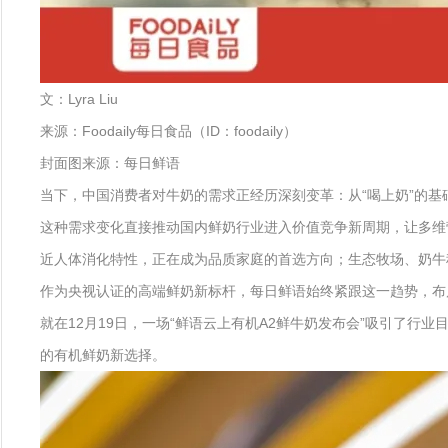
文：Lyra Liu
来源：Foodaily每日食品（ID：foodaily）
封面图来源：每日鲜语
当下，中国消费者对牛奶的需求正经历深刻变革：从“喝上奶”的基础
这种需求变化直接推动国内鲜奶行业进入价值竞争新周期，让多维
近人体消化特性，正在成为品质家庭的首选方向；生态牧场、奶牛
作为央视认证的高端鲜奶新标杆，每日鲜语始终紧跟这一趋势，布局有
就在12月19日，一场“鲜语云上有机A2鲜牛奶发布会”吸引了
的有机鲜奶新选择。