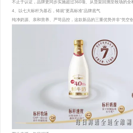
不止于认证，品牌更同步实施超过360项、从货架回溯至牧场的全程
4、以七大标杆为基石，铸就“更高标准”品牌底气
纯净奶源、亲和营养、严苛品控，这款新品的三重优势并非“凭空创