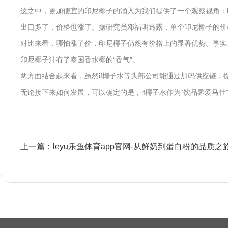
这之中，更加便宜的印尼椰子的涌入为我们提供了一个观察视角：印尼
出口多了，价格也涨了。据研究员邓福明透露，单个印尼椰子的价格已从
对比来看，哪怕涨了价，印尼椰子仍然有价格上的显著优势。事实
印尼椰子汁有了泰国香水椰的“香气”。
两方面结合起来看，虽然if椰子水等头部公司能通过加码供应链，
无论接下来如何发展，可以确定的是，if椰子水作为“饮品界爱马仕
上一篇：leyu乐鱼体育app官网-从鲜奶到蛋白粉的品质之旅