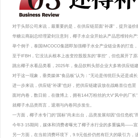
对于头部公司来说，最重要的是，在供应链层面“补课”，提升溢价
华糖云商副总经理梁剑注意到，椰子水企业开始从产品思维转向产
举个例子，泰国IMCOCO集团即加强椰子水全产业链业务的打造
至于IFBH，它没法从根本上改变控股股东的“掌控”，但也展开
跳出椰子水看品类看，2025年，食品饮料头部企业大多将供应
对于这一现象，垂类媒体“食品板”认为：“无论是传统巨头还是成
进一步来说，供应链“补课”也好，把供应链建设放在战略首位也
面对内卷，数日前，在微博上，拥有144万粉丝的大V“风中的厂
就椰子水品类而言，退潮与内卷同步发生。
一方面，椰子水专门的“国标”尚未出台，品类发展却因“信任危机”
今年3·15期间，媒体和消费者曝光了椰子水行业的多重骗局——宣
另一方面，在当前消费环境下，9.9元低价仍然有巨大的吸引力