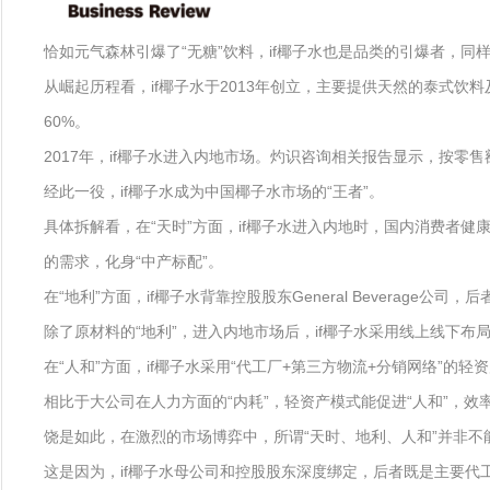
恰如元气森林引爆了“无糖”饮料，if椰子水也是品类的引爆者，同
从崛起历程看，if椰子水于2013年创立，主要提供天然的泰式饮料
60%。
2017年，if椰子水进入内地市场。灼识咨询相关报告显示，按零售额
经此一役，if椰子水成为中国椰子水市场的“王者”。
具体拆解看，在“天时”方面，if椰子水进入内地时，国内消费者
的需求，化身“中产标配”。
在“地利”方面，if椰子水背靠控股股东General Bevera
除了原材料的“地利”，进入内地市场后，if椰子水采用线上线下
在“人和”方面，if椰子水采用“代工厂+第三方物流+分销网络”
相比于大公司在人力方面的“内耗”，轻资产模式能促进“人和”，效
饶是如此，在激烈的市场博弈中，所谓“天时、地利、人和”并非不
这是因为，if椰子水母公司和控股股东深度绑定，后者既是主要代