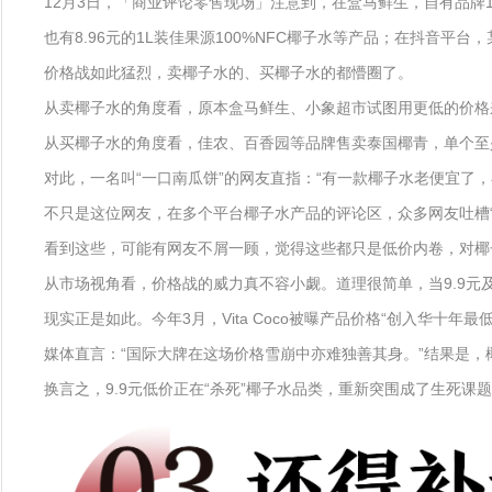
12月3日，「商业评论零售现场」注意到，在盒马鲜生，自有品牌1Lx
也有8.96元的1L装佳果源100%NFC椰子水等产品；在抖音平台，某
价格战如此猛烈，卖椰子水的、买椰子水的都懵圈了。
从卖椰子水的角度看，原本盒马鲜生、小象超市试图用更低的价格来
从买椰子水的角度看，佳农、百香园等品牌售卖泰国椰青，单个至少卖1
对此，一名叫“一口南瓜饼”的网友直指：“有一款椰子水老便宜了
不只是这位网友，在多个平台椰子水产品的评论区，众多网友吐槽“
看到这些，可能有网友不屑一顾，觉得这些都只是低价内卷，对椰
从市场视角看，价格战的威力真不容小觑。道理很简单，当9.9
现实正是如此。今年3月，Vita Coco被曝产品价格“创入华十年最低价
媒体直言：“国际大牌在这场价格雪崩中亦难独善其身。”结果是，
换言之，9.9元低价正在“杀死”椰子水品类，重新突围成了生死课