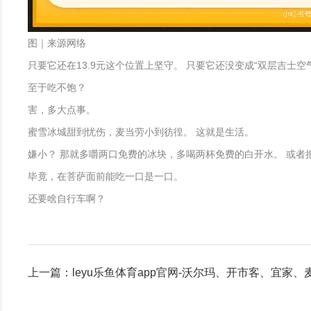
图｜来源网络
只要它还在13.9元这个位置上坚守。 只要它还没变成“双层吉士空
至于吃不饱？
害，多大点事。
蜜雪冰城甜到忧伤，麦当劳小到彷徨。 这就是生活。
嫌小？ 那就多嚼两口免费的冰块，多喝两杯免费的白开水。 或者
毕竟，在菩萨面前能吃一口是一口。
还要啥自行车啊？
上一篇：leyu乐鱼体育app官网-沃尔玛、开市客、宜家