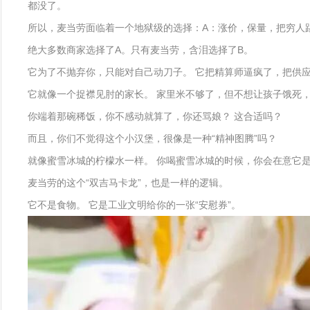
都没了。
所以，麦当劳面临着一个地狱级的选择：A：涨价，保量，把穷人踢
绝大多数商家选择了A。只有麦当劳，含泪选择了B。
它为了不抛弃你，只能对自己动刀子。 它把精算师逼疯了，把供
它就像一个捉襟见肘的家长。 家里米不够了，但不想让孩子饿死
你端着那碗稀饭，你不感动就算了，你还骂娘？ 这合适吗？
而且，你们不觉得这个小汉堡，很像是一种“精神图腾”吗？
就像蜜雪冰城的柠檬水一样。 你喝蜜雪冰城的时候，你会在意它是
麦当劳的这个“双吉马卡龙”，也是一样的逻辑。
它不是食物。 它是工业文明给你的一张“安慰券”。