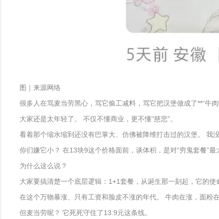
图｜来源网络
很多人在骂麦当劳黑心，骂它偷工减料，骂它把汉堡做成了**“牛肉味
大家还是太年轻了。 不仅不懂商业，更不懂“慈悲”。
看着那个缩水缩到还没有巴掌大、仿佛被降维打击过的汉堡。 我没
你们嫌它小？ 在13块9这个价格面前，谈体积，是对“穷鬼套餐”
为什么这么说？
大家要搞清楚一个底层逻辑：1+1套餐，从诞生那一刻起，它的使命
在这个万物暴涨、只有工资和脸皮不涨的年代。 牛肉在涨，面粉在
但麦当劳呢？ 它死死守住了13.9元这条线。