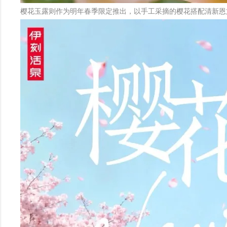
樱花玉露则作为明年春季限定推出，以手工采摘的樱花搭配清新恩