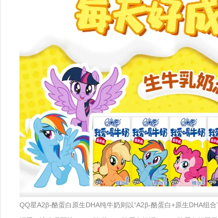
QQ星A2β-酪蛋白原生DHA纯牛奶则以“A2β-酪蛋白+原生DHA组