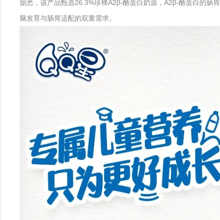
据悉，该产品甄选26.3%珍稀A2β-酪蛋白奶源，A2β-酪蛋白
脑发育与肠胃适配的双重需求。