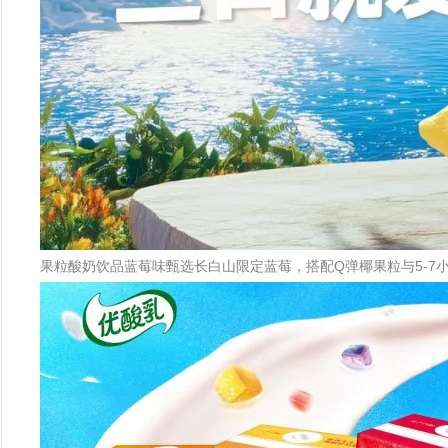
果粒酸奶饮品蓝莓味甄选长白山限定蓝莓，搭配Q弹椰果粒与5-