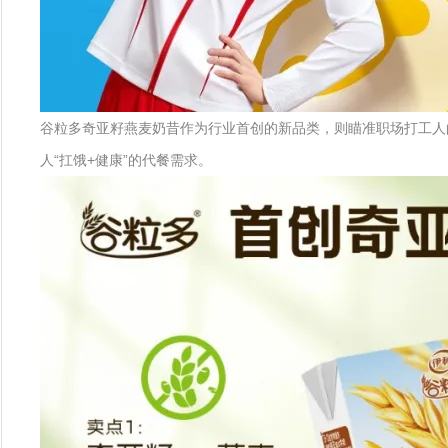
谷粒多奇亚籽燕麦奶昔作为行业首创的新品类，则瞄准职场打工人的
人“扛饿+健康”的代餐需求。