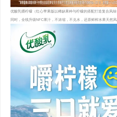
优酸乳嚼柠檬（红心苹果版以稀缺果种与柠檬的搭配打造复合风味
同时，全线升级NFC果汁，不浓缩，不兑水，还原鲜榨水果天然风味