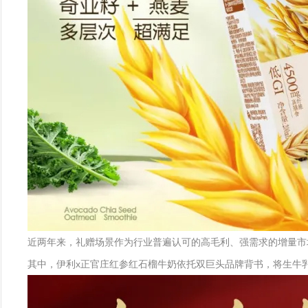
近两年来，礼赠场景作为行业普遍认可的高毛利、强需求的增量市
其中，伊利x正官庄红参红石榴牛奶依托双巨头品牌背书，将生牛乳