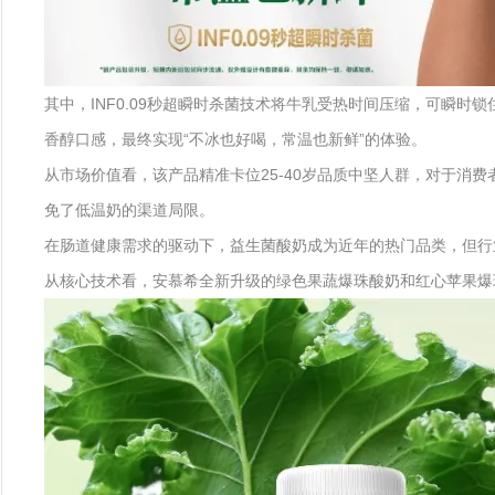
其中，INF0.09秒超瞬时杀菌技术将牛乳受热时间压缩，可瞬
香醇口感，最终实现“不冰也好喝，常温也新鲜”的体验。
从市场价值看，该产品精准卡位25-40岁品质中坚人群，对于
免了低温奶的渠道局限。
在肠道健康需求的驱动下，益生菌酸奶成为近年的热门品类，但行
从核心技术看，安慕希全新升级的绿色果蔬爆珠酸奶和红心苹果爆珠