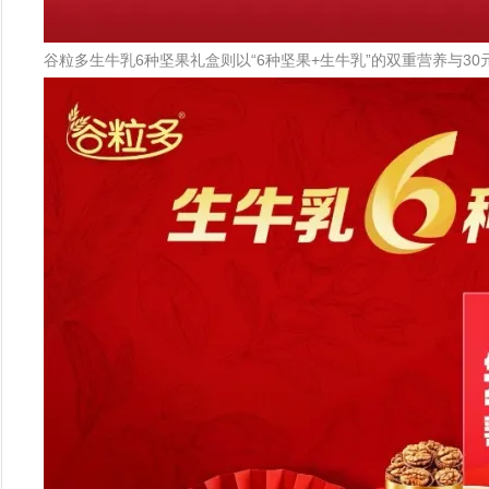
谷粒多生牛乳6种坚果礼盒则以“6种坚果+生牛乳”的双重营养与3