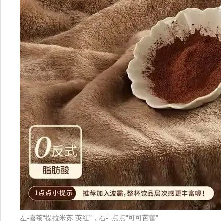
左-喜茶“提拉米苏·英红”，右-1点点“可可芭蕾”