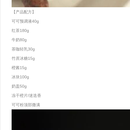
【产品配方】
可可预调液40g
红茶180g
牛奶80g
茶咖轻乳30g
竹蔗冰糖15g
橙酱15g
冰块100g
奶盖50g
冻干橙片/迷迭香
可可粉顶部撒满