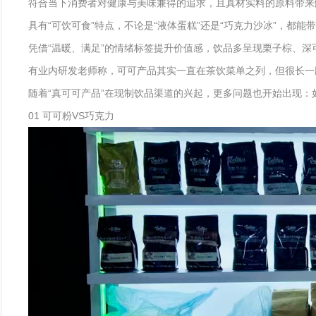
符合当下消费者对健康与美味兼得的追求，且真材实料的原料带来
具有“可饮可食”特点，不论是“液体蛋糕”还是“巧克力沙冰”，都
凭借“温暖、满足”的情绪标签提升价值感，饮品多呈现栗子棕、
有业内研发老师称，可可产品其实一直在茶饮菜单之列，但很长一
随着“真可可产品”在现制饮品渠道的兴起，更多问题也开始出现：
01 可可粉VS巧克力