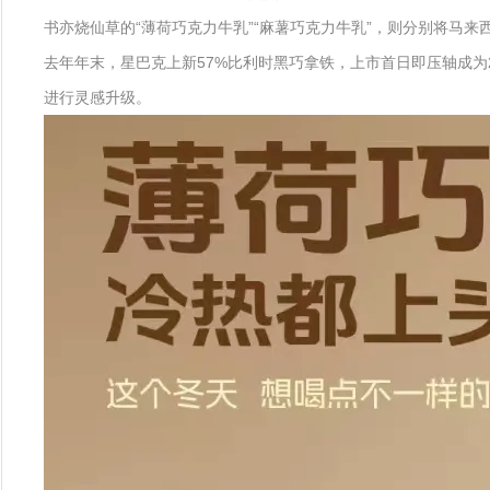
书亦烧仙草的“薄荷巧克力牛乳”“麻薯巧克力牛乳”，则分别将马
去年年末，星巴克上新57%比利时黑巧拿铁，上市首日即压轴成为2
进行灵感升级。