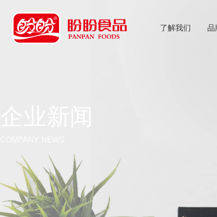
了解我们
品
乐
鱼体育app
企业新闻
COMPANY NEWS