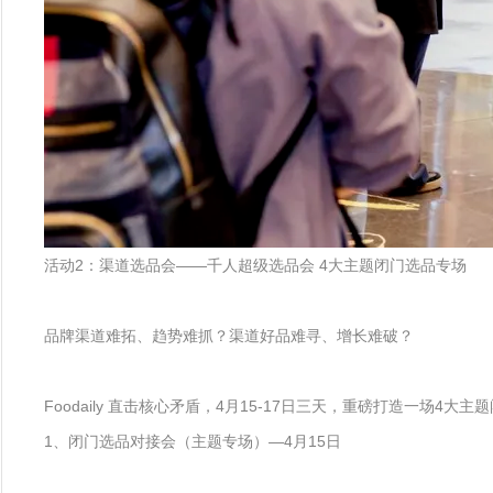
活动2：渠道选品会——千人超级选品会 4大主题闭门选品专场
品牌渠道难拓、趋势难抓？渠道好品难寻、增长难破？
Foodaily 直击核心矛盾，4月15-17日三天，重磅打造一场4
1、闭门选品对接会（主题专场）—4月15日