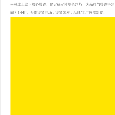
串联线上线下核心渠道、锚定确定性增长趋势，为品牌与渠道搭建
间为1小时。头部渠道驻场，渠道落座，品牌/工厂按需对接。