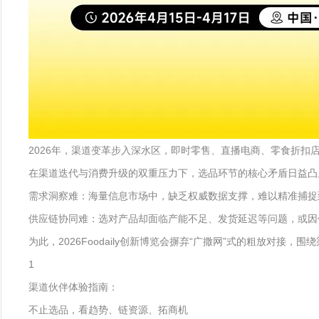
2026年，渠道变革步入深水区，即时零售、直播电商、零食折
在渠道迭代与消费升级的双重压力下，选品环节的核心矛盾日益凸
需求洞察难：海量信息市场中，缺乏权威数据支撑，难以精准捕捉
供应链协同难：选对产品却面临产能不足、发货延迟等问题，或因
为此，2026Foodaily创新博览会摒弃“广撒网”式的粗放
1
渠道伙伴体验指南：
不止选品，看趋势、链资源、拓商机