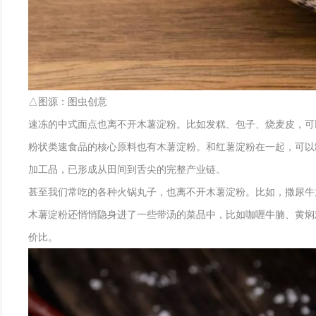
△图源：图虫创意
速冻的中式面点也离不开木薯淀粉。比如发糕、包子、烧麦皮，可
粉状类速食品的核心原料也有木薯淀粉。和红薯淀粉在一起，可以
加工品，已形成从田间到舌尖的完整产业链。
甚至我们常吃的各种火锅丸子，也离不开木薯淀粉。比如，撒尿牛
木薯淀粉还悄悄隐身进了一些带汤的菜品中，比如咖喱牛腩、黄焖
价比。