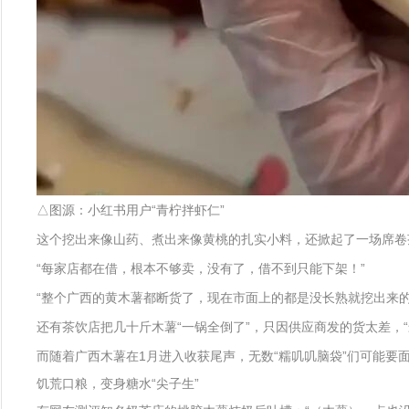
△图源：小红书用户“青柠拌虾仁”
这个挖出来像山药、煮出来像黄桃的扎实小料，还掀起了一场席卷
“每家店都在借，根本不够卖，没有了，借不到只能下架！”
“整个广西的黄木薯都断货了，现在市面上的都是没长熟就挖出来的
还有茶饮店把几十斤木薯“一锅全倒了”，只因供应商发的货太差，
而随着广西木薯在1月进入收获尾声，无数“糯叽叽脑袋”们可能要
饥荒口粮，变身糖水“尖子生”