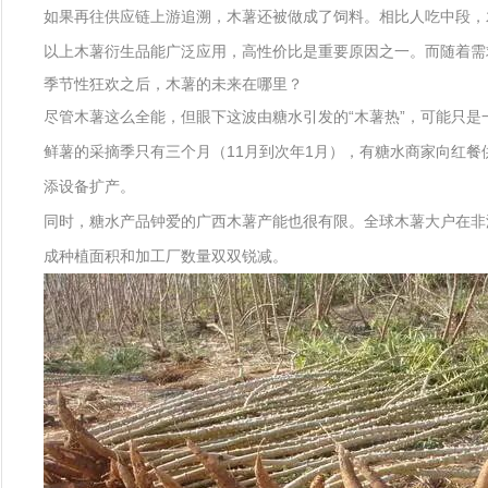
如果再往供应链上游追溯，木薯还被做成了饲料。相比人吃中段，
以上木薯衍生品能广泛应用，高性价比是重要原因之一。而随着需
季节性狂欢之后，木薯的未来在哪里？
尽管木薯这么全能，但眼下这波由糖水引发的“木薯热”，可能只是
鲜薯的采摘季只有三个月（11月到次年1月），有糖水商家向红
添设备扩产。
同时，糖水产品钟爱的广西木薯产能也很有限。全球木薯大户在非
成种植面积和加工厂数量双双锐减。