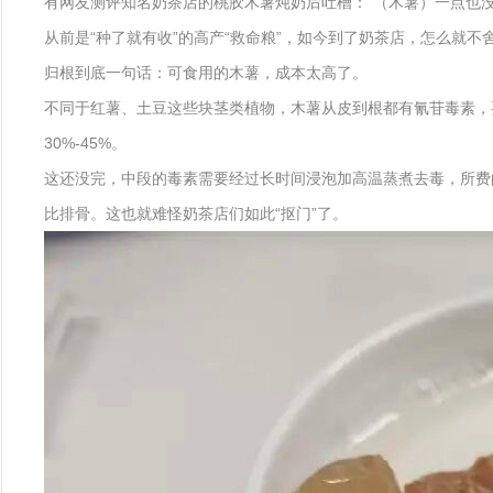
有网友测评知名奶茶店的桃胶木薯炖奶后吐槽：“（木薯）一点也没
从前是“种了就有收”的高产“救命粮”，如今到了奶茶店，怎么就不
归根到底一句话：可食用的木薯，成本太高了。
不同于红薯、土豆这些块茎类植物，木薯从皮到根都有氰苷毒素，
30%-45%。
这还没完，中段的毒素需要经过长时间浸泡加高温蒸煮去毒，所费的
比排骨。这也就难怪奶茶店们如此“抠门”了。