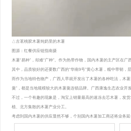
△古茗桃胶木薯炖奶里的木薯
图源：红餐供应链指南摄
木薯“易种”，却难“广种”。作为热带作物，国内木薯的主产区在广
其中，品质较好的还要数广西的“华南9号”黄心木薯，糯中带韧，
而作为当地特色物产，广西人早就开发出了木薯的各种吃法，木薯
羹”，都是当地规模较大的木薯羹连锁品牌。广西康逸生态农业开发
不过，一个有趣的现象是，淘宝上销量最高的速冻去芯木薯，发货
植、北方集散的木薯产业分工。
考虑到国内木薯的供应显然不够，个别国内木薯加工商还将业务延