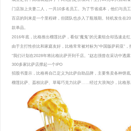
门店加上夫妻二人，一共10多名员工。为了节省成本，他们与员工
百店的到来是一个里程碑，但团队也步入了瓶颈期。转机发生在2
款单品。
2016年底，比格推出榴莲比萨，看似“魔鬼”的元素组合却迅速走红
由于主打性价比和家庭友好，比格常常被对标为“中国版萨莉亚”，
“我们计划在2028年将比格比萨开到千店。”赵志强曾在采访中
300多家比萨店撑起一个IPO
招股书显示，比格将自己定义为比萨自助品牌，主要售卖各种饼底及
榴莲比萨、荔枝比萨、草莓巧克力比萨……经过大浪淘沙，比格形成