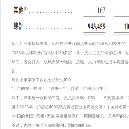
从门店业绩指标来看，比格自营餐厅同店餐桌翻台率从2023年的4.8
2025年品牌新开门店达到160多家，几乎接近过去22年的总
然而，若要打入一线城市繁华地段，房租、人力等刚性成本将显著
题。
餐饮上市潮来了西贝恐将错失IPO
“上市的锣不够用了。”过去一年，赴港上市潮历历在目。
其中，吃喝这一永恒的主题，更是批量诞生IPO——从蜜雪冰城、
进入2026年，门店超4000家的袁记云饺递表港交所；中国排名第
“中国的‘刚需+高频+民生’赛道足够宽广，周期足够长，是典型
不过，也并非每个人都能顺利走到IPO的门前。