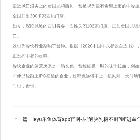
最近风口浪尖上的贾国龙和西贝，曾被视为最有希望上市的中餐企业之
全国开出300多家西贝门店。
如今，深陷风波的西贝将要一次性关闭102家门店。正如贾国龙坦
口。
这也为餐饮行业敲响了警钟。根据《2026中国中式餐饮白皮书》
正发挥中餐的灵魂。
餐饮企业的运营历来是一场长跑。曾经红极一时的味千拉面，创始
即使已经踏上IPO征途的企业，过程也远谈不上一帆风顺。天时地
时也，命也。
上一篇：leyu乐鱼体育app官网-从“解决乳糖不耐”到“