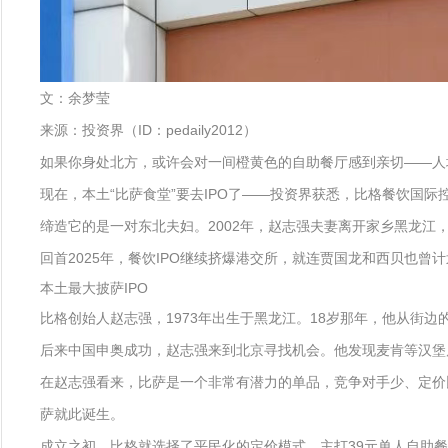
文：余梦莹
来源：投资界（ID：pedaily2012）
如果你身处北方，或许会对一间橙黄色的自助餐厅感到亲切——人均
现在，本土“比萨食堂”要去IPO了——投资界获悉，比格餐饮国
缔造它的是一对东北夫妇。2002年，赵志强夫妻离开家乡黑龙江
回首2025年，餐饮IPO继续挤爆港交所，就连贾国龙和西贝也曾
本土最大披萨IPO
比格创始人赵志强，1973年出生于黑龙江。18岁那年，他从街
后来中国申奥成功，赵志强来到北京寻找机会。他发现麦肯等汉堡
在赵志强看来，比萨是一个非常有潜力的单品，竞争对手少、定价比
萨就此诞生。
成立之初，比格就选择了平民化的定价模式，主打39元单人自助