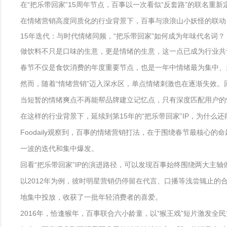
在“把乐带回家”15周年节点，百事以一次看似“反套路”的联名
在情绪营销高度同质化的行业背景下，百事与浪浪山小妖怪的联动，
15年迭代：与时代情绪同频，“把乐带回家”如何成为年味代名词？
做饮料不只是口味的生意，更是情绪的生意，这一点已成为行业共
春节不仅是食饮消费的年度重要节点，也是一年中情绪最为集中、
然而，随着“情绪营销”迈入深水区，单点情绪刺激也在逐渐失效
当短暂的情绪爽点不再能帮品牌建立记忆点，只有深度匹配用户的
在这样的行业背景下，延续到第15年的“把乐带回家”IP，为什么
Foodaily观察到，百事的情绪营销打法，在于围绕春节最核心
一波的迭代和集中爆发。
回看“把乐带回家”IP的演进路径，可以发现百事始终围绕两大主
以2012年为例，彼时明星营销仍停留在代言、口播等浅尝辄止
地集中投放，收获了一批年轻消费者的喜爱。
2016年，恰逢猴年，百事联合六小龄童，以“猴王戏”短片激发