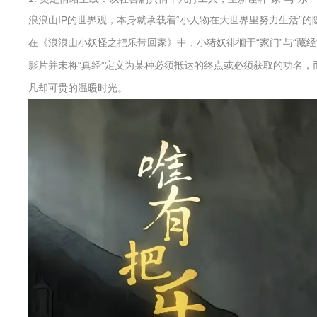
浪浪山IP的世界观，本身就承载着“小人物在大世界里努力生活”
在《浪浪山小妖怪之把乐带回家》中，小猪妖徘徊于“家门”与“藏
影片并未将“真经”定义为某种必须抵达的终点或必须获取的功名
凡却可贵的温暖时光。