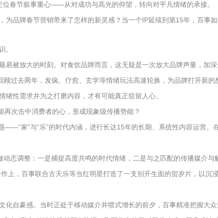
重新定位春节叙事重心——从对成功与高光的仰望，转向对平凡情绪的承接。
为品牌春节营销带来了怎样的新灵感？当一个IP延续到第15年，百事如
识。
最易被放大的时刻。对食饮品牌而言，这无疑是一次放大品牌声量，加深
。回顾过去两年，发疯、疗愈、玄学等情绪玩法高速轮换，为品牌打开新的
情绪性需求并为之打磨内容，才有可能真正驻留人心。
还能再次击中消费者的心，形成现象级传播势能？
的命题——“家”与“乐”的时代内涵，进行长达15年的长期、系统性内容运
轴做动态调整：一是捕捉高度共鸣的时代情绪，二是与之匹配的传播媒介与
的合作上，百事联合古天乐等当红明星打造了一支别开生面的贺岁片，以沉
全民文化自豪感。当时正处于移动媒介井喷式增长的前夕，百事精准把握大