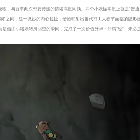
的隐喻，与百事此次想要传递的情绪高度同频。四个小妖怪本质上就是“普
经洞”之间，这一微妙的内心拉扯，恰恰映射出当代打工人春节面临的隐形
，而是借由小猪妖转身回望的瞬间，完成了一次价值升华：所谓“经”，未