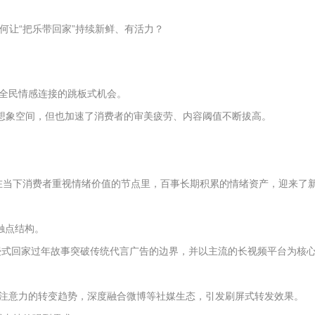
何让“把乐带回家”持续新鲜、有活力？
全民情感连接的跳板式机会。
想象空间，但也加速了消费者的审美疲劳、内容阈值不断拔高。
营。在当下消费者重视情绪价值的节点里，百事长期积累的情绪资产，迎来了
触点结构。
浸式回家过年故事突破传统代言广告的边界，并以主流的长视频平台为核
众注意力的转变趋势，深度融合微博等社媒生态，引发刷屏式转发效果。