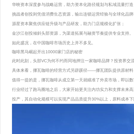
华映资本深度参与战略运营，助力资本化路径规划与私域流量打造
挑战者创投则凭借消费生态资源，输出连锁运营经验与全球化品牌
源星资本聚焦供应链升级与产品研发，助力门店规模化扩张；
金沙江创投倾斜头部资源，为渠道拓展与融资节奏提供专业支持。
如此盛况，在中国咖啡市场历史上并不多见。
咖啡黑马崛起开出10000家门店的秘密
此时此刻，头部VC为何不约而同地押注一家咖啡品牌？投资界交
具体来看，挪瓦咖啡的经营方式另辟蹊径——挪瓦团队提供原材料
值得一提的是，挪瓦咖啡从成立第一天就瞄准了外卖市场，即以数
行业经过了跑马圈地之后，大家开始更关注内功实力和支撑未来高
投产，其自动化规模可以实现产品品质提升30%以上，原料成本下