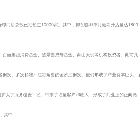
瓦全球门店总数已经超过10000家。其中，挪瓦咖啡单月最高开店量达1800
金、百丽集团消费基金、盛景嘉成母基金、甬山天玑等机构投资者。此前几
者创投、多次精准押注独角兽的金沙江创投。他们形成了产业资本巨头、
他们扩大了服务覆盖半径，带来了增量客户和收入，形成了商业上的正向循
，其中——