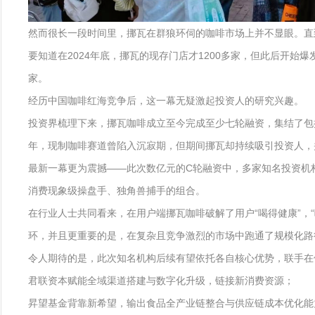
然而很长一段时间里，挪瓦在群狼环伺的咖啡市场上并不显眼。直到
要知道在2024年底，挪瓦的现存门店才1200多家，但此后开始爆发
家。
经历中国咖啡红海竞争后，这一幕无疑激起投资人的研究兴趣。
投资界梳理下来，挪瓦咖啡成立至今完成至少七轮融资，集结了包
年，现制咖啡赛道曾陷入沉寂期，但期间挪瓦却持续吸引投资人，
最新一幕更为震撼——此次数亿元的C轮融资中，多家知名投资机
消费现象级操盘手、独角兽捕手的组合。
在行业人士共同看来，在用户端挪瓦咖啡破解了用户“喝得健康”
环，并且更重要的是，在复杂且竞争激烈的市场中跑通了规模化路
令人期待的是，此次知名机构后续有望依托各自核心优势，联手在
君联资本赋能全域渠道搭建与数字化升级，链接新消费资源；
昇望基金背靠新希望，输出食品全产业链整合与供应链成本优化能