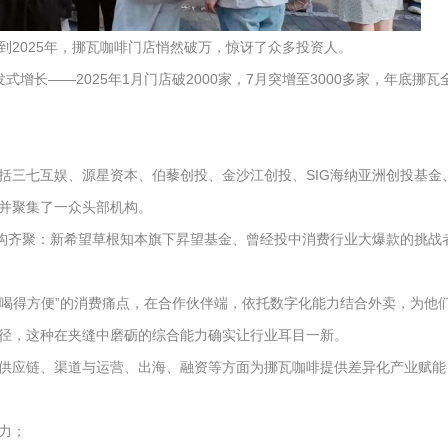
2025年，挪瓦咖啡门店悄然破万，惊讶了众多投资人。
式增长——2025年1月门店破2000家，7月突增至3000多家，年底挪
括三七互娱、源星资本、伯藜创投、金沙江创投、SIG海纳亚洲创投基
并聚集了一众头部机构。
构齐聚：新希望草根知本旗下昇望基金、曾经投中消费行业大爆款的挑战
，“喝得方便”的消费痛点，在合作伙伴端，依托数字化能力结合外卖，为
径，这种在夹缝中磨砺的综合能力确实让行业耳目一新。
供应链、渠道与运营、出海、融资等方面为挪瓦咖啡提供差异化产业赋能
力；