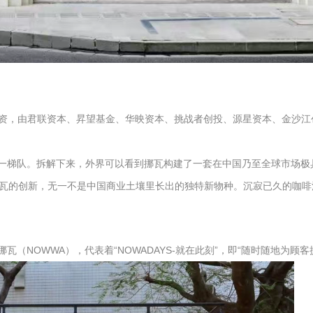
C轮融资，由君联资本、昇望基金、华映资本、挑战者创投、源星资本、金
牌第一梯队。拆解下来，外界可以看到挪瓦构建了一套在中国乃至全球市场
瓦的创新，无一不是中国商业土壤里长出的独特新物种。沉寂已久的咖啡
瓦（NOWWA），代表着“NOWADAYS-就在此刻”，即“随时随地为顾