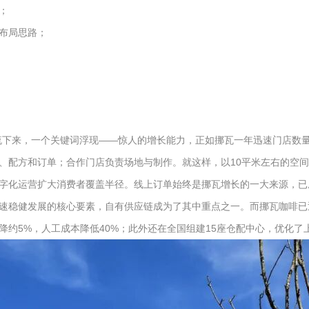
；
布局思路；
流下来，一个关键词浮现——惊人的增长能力，正如挪瓦一年迅速门店数
、配方和订单；合作门店负责场地与制作。就这样，以10平米左右的空
字化运营扩大消费者覆盖半径。线上订单始终是挪瓦增长的一大来源，已
速稳健发展的核心要素，自有供应链成为了其中重点之一。而挪瓦咖啡已迅
降约5%，人工成本降低40%；此外还在全国组建15座仓配中心，优化了