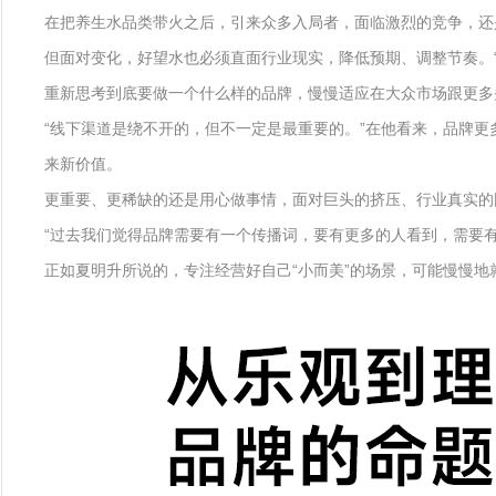
在把养生水品类带火之后，引来众多入局者，面临激烈的竞争，还
但面对变化，好望水也必须直面行业现实，降低预期、调整节奏。“
重新思考到底要做一个什么样的品牌，慢慢适应在大众市场跟更多
“线下渠道是绕不开的，但不一定是最重要的。”在他看来，品牌
来新价值。
更重要、更稀缺的还是用心做事情，面对巨头的挤压、行业真实的
“过去我们觉得品牌需要有一个传播词，要有更多的人看到，需要
正如夏明升所说的，专注经营好自己“小而美”的场景，可能慢慢地