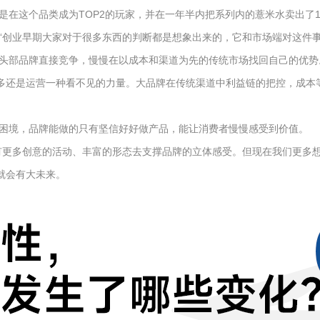
是在这个品类成为TOP2的玩家，并在一年半内把系列内的薏米水卖出了
创业早期大家对于很多东西的判断都是想象出来的，它和市场端对这件事真
头部品牌直接竞争，慢慢在以成本和渠道为先的传统市场找回自己的优势
更多还是运营一种看不见的力量。大品牌在传统渠道中利益链的把控，成
困境，品牌能做的只有坚信好好做产品，能让消费者慢慢感受到价值。
有更多创意的活动、丰富的形态去支撑品牌的立体感受。但现在我们更多想
就会有大未来。