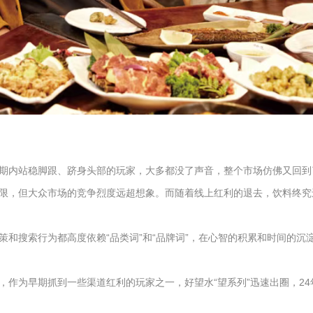
内站稳脚跟、跻身头部的玩家，大多都没了声音，整个市场仿佛又回到了由
限，但大众市场的竞争烈度远超想象。而随着线上红利的退去，饮料终究
和搜索行为都高度依赖“品类词”和“品牌词”，在心智的积累和时间的沉
作为早期抓到一些渠道红利的玩家之一，好望水“望系列”迅速出圈，24