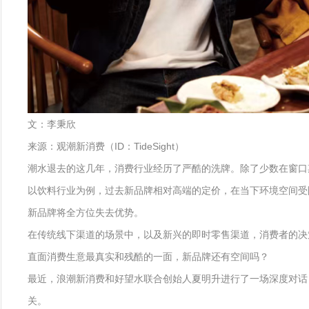
文：李秉欣
来源：观潮新消费（ID：TideSight）
潮水退去的这几年，消费行业经历了严酷的洗牌。除了少数在窗口期
以饮料行业为例，过去新品牌相对高端的定价，在当下环境空间受
新品牌将全方位失去优势。
在传统线下渠道的场景中，以及新兴的即时零售渠道，消费者的决策
直面消费生意最真实和残酷的一面，新品牌还有空间吗？
最近，浪潮新消费和好望水联合创始人夏明升进行了一场深度对话，
关。