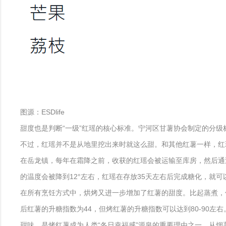
图源：ESDlife
甜度也是判断“一级”红瑶的核心标准。宁河区甘薯协会制定的分级标准《
不过，红瑶并不是从地里挖出来时就这么甜。和其他红薯一样，红
在岳龙镇，每年在霜降之前，收获的红瑶会被运输至库房，然后通
的温度会被降到12°左右，红瑶在存放35天左右后完成糖化，就可
在所有烹饪方式中，烘烤又进一步增加了红薯的甜度。比起蒸煮，
后红薯的升糖指数为44，但烤红薯的升糖指数可以达到80-90左右
甜味，是烤红薯成为人类“冬日幸福感”源泉的重要理由之一。从烟