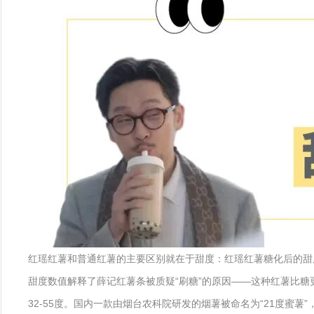
红瑶红薯和普通红薯的主要区别就在于甜度：红瑶红薯糖化后的甜度
甜度数值解释了薛记红薯条被质疑“刷糖”的原因——这种红薯比糖
32-55度。国内一款由烟台农科院研发的烟薯被命名为“21度蜜