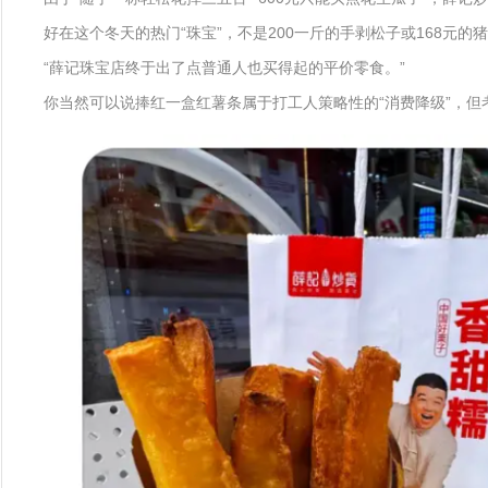
好在这个冬天的热门“珠宝”，不是200一斤的手剥松子或168元的
“薛记珠宝店终于出了点普通人也买得起的平价零食。”
你当然可以说捧红一盒红薯条属于打工人策略性的“消费降级”，但