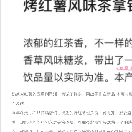
奶茶对红薯的应用则灵活、真诚了许多。阿嬷手作在新品“木薯与蜜
企及的。
今年冬天，不只商场店们，街边的烤红薯也身价一路飞升。想要避
着，递给你的塑料勺永远是液体版。可如今北京街头20块一个的烤
在中式糕点、法式蛋糕、日式面包们平均三个月出现一个新网红的