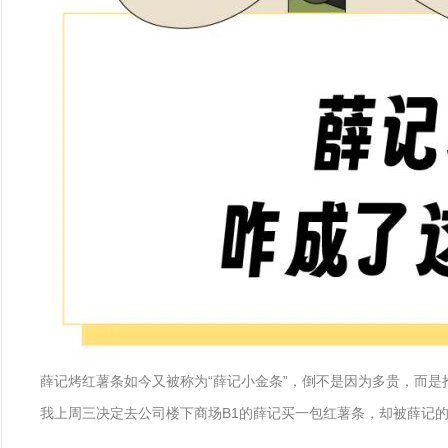
薛记烤红薯条如今又被称为“薛记小金条”，倒不是因为多贵，而是
我上周三决定去公司楼下商场B1的薛记买一包红薯条，却被薛记的