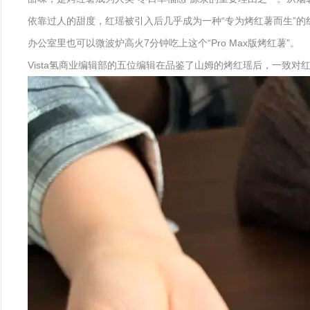
依靠过人的甜度，红瑶被引入后几乎成为一种“专为烤红薯而生”的红
办公室里也可以微波炉高火7分钟吃上这个“Pro Max版烤红薯”。
Vista氢商业编辑部的五位编辑在品鉴了山姆的烤红瑶后，一致