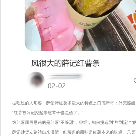
据吃过的人形容，薛记烤红薯条最大的特点是口感新奇：外壳脆甜
“红薯被薛记挖起来这辈子也是值了。”
烤红薯届最忌讳的是红薯“不够甜”，曾经，如何挑选到“甜到流油
薛记炒货立刻站出来澄清，红薯条的甜味是红薯本来的味道。只是