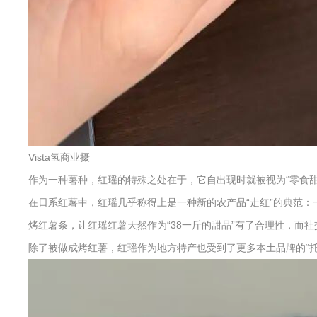
Vista氢商业摄
作为一种薯种，红瑶的特殊之处在于，它自出现时就被视为“零食甜
在日系红薯中，红瑶几乎称得上是一种新的农产品“走红”的典范
烤红薯条，让红瑶红薯天然作为“38一斤的甜品”有了合理性，而
除了被做成烤红薯，红瑶作为地方特产也受到了更多本土品牌的“托举