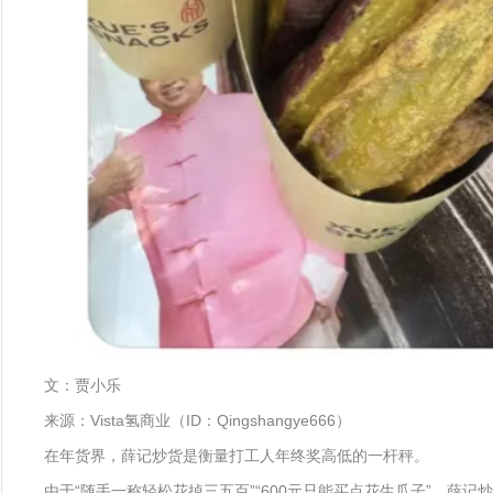
文：贾小乐
来源：Vista氢商业（ID：Qingshangye666）
在年货界，薛记炒货是衡量打工人年终奖高低的一杆秤。
由于“随手一称轻松花掉三五百”“600元只能买点花生瓜子”，薛