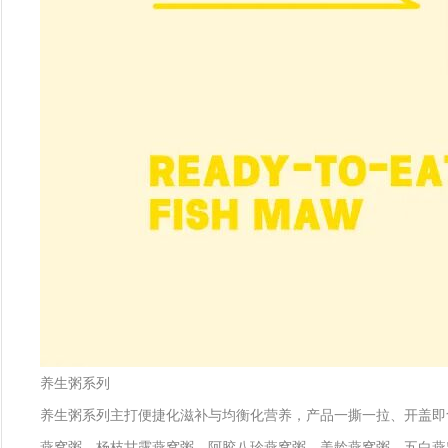
养生粥系列
养生粥系列主打便捷化滋补与均衡化营养，产品一撕一拉、开盖即
燕窝粥、杨枝甘露燕窝粥、阿胶八珍燕窝粥、美龄燕窝粥、五白燕