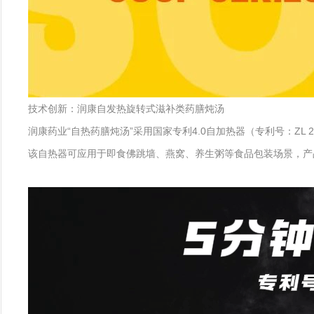
技术创新：润康自发热旋转式滋补类药膳炖汤
润康药业“自热药膳炖汤”采用国家专利4.0自加热器（专利号：ZL 2
该自热器可应用于即食佛跳墙、燕窝、养生粥等食品包装场景，产