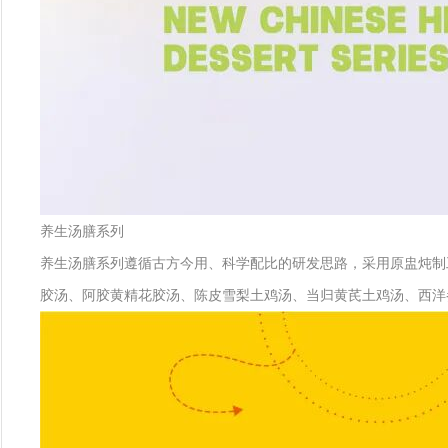
养生汤膳系列
养生汤膳系列遵循古方今用、科学配比的研发思路，采用原盅炖制
胶汤、阿胶黄精花胶汤、陈皮雪梨土鸡汤、当归黄芪土鸡汤、西洋