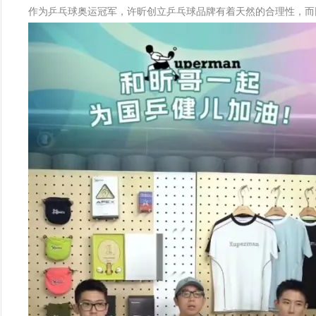
作为乒乓球奥运冠军，许昕创立乒乓球品牌有着天然的合理性，而同