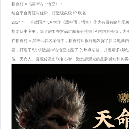
稻香村 ×《黑神话：悟空》：
结合平台资源与优势，打造现象级 IP 联名
2024 年，首款国产 3A 大作《黑神话：悟空》作为有目共睹
想要从中突围，除了需要在货品层面充分挖掘 IP 的内容价值，
在稻香村 × 黑神话联名案例中，稻香村即很好地发挥了抖音电
发，打造了#月饼版黑神话悟空太酷了 的热点话题，并邀请多领
位「天命人」直观传递出联名心智，激发起观众的品牌感知和购买