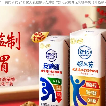
仁堂”，共同研发了“舒化无乳糖猴头菇牛奶”“舒化安糖健无乳糖牛奶（升级款