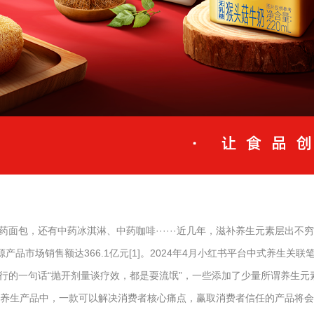
面包，还有中药冰淇淋、中药咖啡······近几年，滋补养生元素层出
产品市场销售额达366.1亿元[1]。2024年4月小红书平台中式养生关联
的一句话“抛开剂量谈疗效，都是耍流氓”，一些添加了少量所谓养生元素
目的养生产品中，一款可以解决消费者核心痛点，赢取消费者信任的产品将