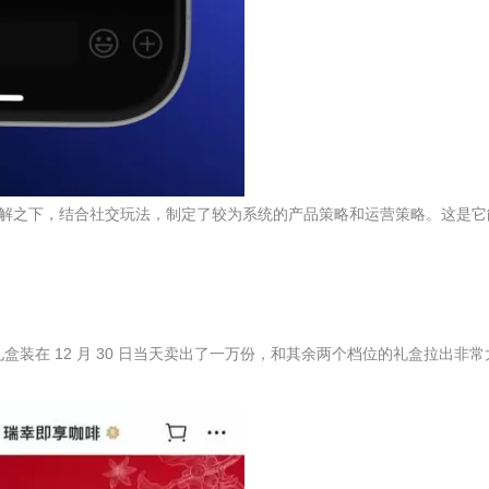
解之下，结合社交玩法，制定了较为系统的产品策略和运营策略。这是它
元礼盒装在 12 月 30 日当天卖出了一万份，和其余两个档位的礼盒拉出非常