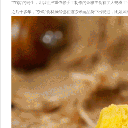
“在旗”的诞生，让以往严重依赖手工制作的杂粮主食有了大规模工
之后十多年，“杂粮”食材虽然也在速冻米面品类中出现过，比如