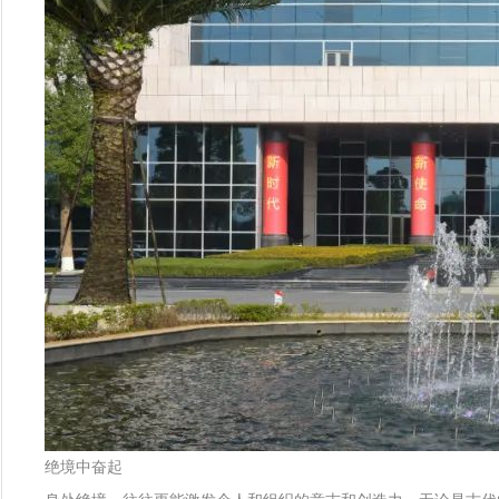
绝境中奋起