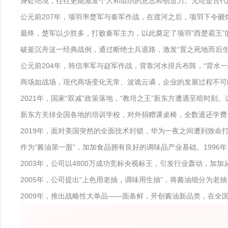
身处绝境，往往更能激发个人和组织的意志和创造力。无论是古代
公元前207年，项羽率楚军与秦军作战，在渡河之后，项羽下令砸
最终，楚军以少胜多，打败秦军主力，以此奠定了项羽“西楚霸王”
破釜沉舟这一经典战例，通过断绝士兵退路，激发“置之死地而后
公元前204年，韩信率军与赵军作战，背靠河水排兵布阵，“背水一
商场如战场，现代商场变化无常、波诡云谲，企业的发展过程不可
2021年，国家“双减”政策落地，“教培之王”新东方遭遇至暗时
新东方关掉全国各地的培训学校，对外捐赠课桌椅，全数退还学费
2019年，面对美国突然的全面技术封锁，华为一夜之间遭到致命
作为“酱油第一股”，加加食品拥有良好的调味品产业基础。199
2003年，公司以4800万成功竞标央视标王，引发行业轰动，加
2005年，公司提出“上色用老抽，调味用生抽”，将酱油细分为
2009年，推出战略性大单品——面条鲜，开创酱油新品类，在全